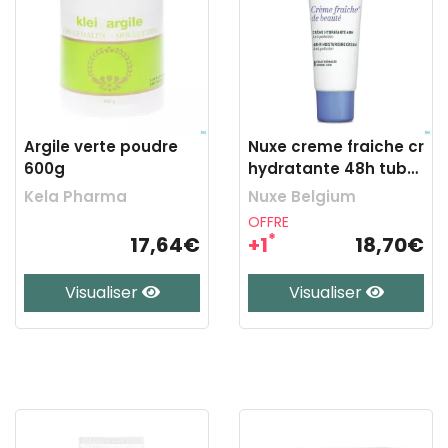
Argile verte poudre
Nuxe creme fraiche cr
600g
hydratante 48h tube
30ml
Kela Pharma
Nuxe Belgium
OFFRE
*
17,64€
+1
18,70€
Visualiser
Visualiser