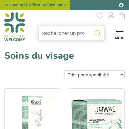
Le concept de Pharma-Welcome
MENU
Affi
Soins du visage