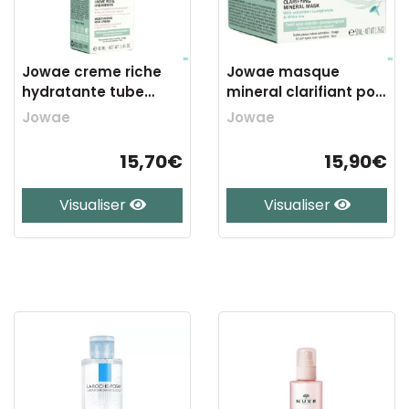
Jowae creme riche
Jowae masque
hydratante tube
mineral clarifiant pot
40ml
50ml
Jowae
Jowae
15,70€
15,90€
Visualiser
Visualiser