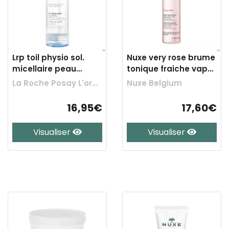
Lrp toil physio sol.
Nuxe very rose brume
micellaire peau
tonique fraiche vapo
react. 200ml
200ml
La Roche Posay L'oreal Belgilux
Nuxe Belgium
16,95€
17,60€
Visualiser
Visualiser