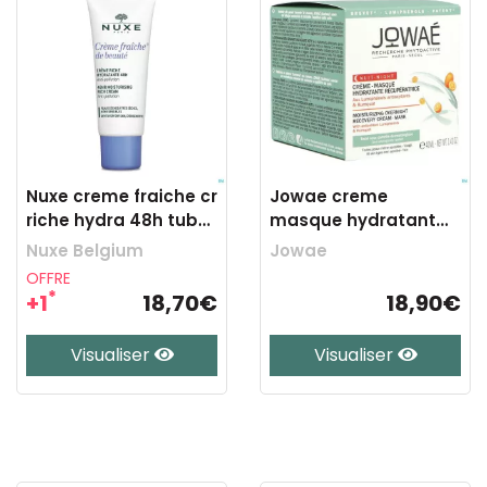
Nuxe creme fraiche cr
Jowae creme
riche hydra 48h tube
masque hydratant
30ml
recup. nuit pot 40ml
Nuxe Belgium
Jowae
OFFRE
*
+1
18,70€
18,90€
Visualiser
Visualiser