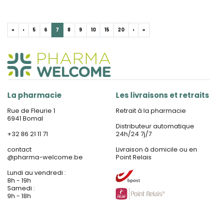
«
‹
5
6
7
8
9
10
15
20
›
»
La pharmacie
Les livraisons et retraits
Rue de Fleurie 1
Retrait à la pharmacie
6941 Bomal
Distributeur automatique
+32 86 21 11 71
24h/24 7j/7
contact
Livraison à domicile ou en
@
pharma-welcome.be
Point Relais
Lundi au vendredi :
8h - 19h
Samedi :
9h - 18h