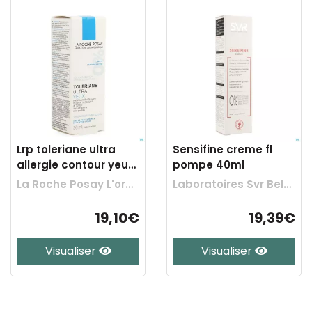
Lrp toleriane ultra
Sensifine creme fl
allergie contour yeux
pompe 40ml
20ml
La Roche Posay L'oreal Belgilux
Laboratoires Svr Belgium
19,10€
19,39€
Visualiser
Visualiser