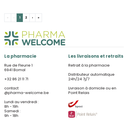
«
‹
1
2
›
»
La pharmacie
Les livraisons et retraits
Rue de Fleurie 1
Retrait à la pharmacie
6941 Bomal
Distributeur automatique
+32 86 21 11 71
24h/24 7j/7
contact
Livraison à domicile ou en
@
pharma-welcome.be
Point Relais
Lundi au vendredi :
8h - 19h
Samedi :
9h - 18h