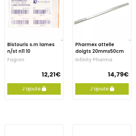
Bistouris s.m lames
Pharmex attelle
n/st n11 10
doigts 20mmx50cm
Fagron
Infinity Pharma
12,21€
14,79€
J’ajoute
J’ajoute