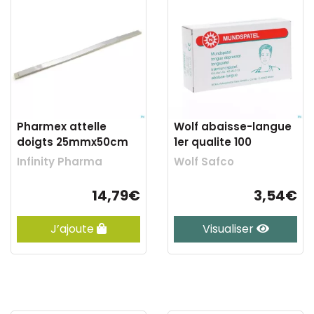
Pharmex attelle
Wolf abaisse-langue
doigts 25mmx50cm
1er qualite 100
Infinity Pharma
Wolf Safco
14,79€
3,54€
J’ajoute
Visualiser