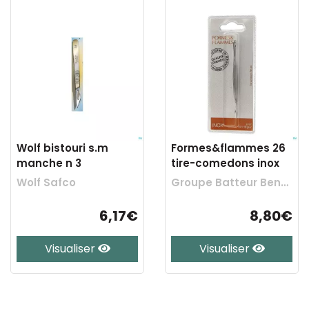
Wolf bistouri s.m
Formes&flammes 26
manche n 3
tire-comedons inox
Wolf Safco
Groupe Batteur Benelux
6,17€
8,80€
Visualiser
Visualiser