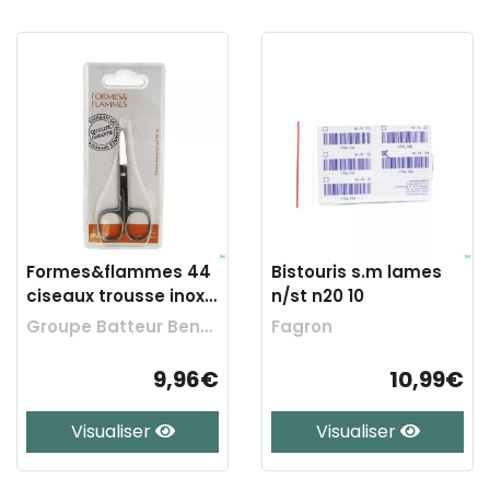
Formes&flammes 44
Bistouris s.m lames
ciseaux trousse inox
n/st n20 10
rond 10cm
Groupe Batteur Benelux
Fagron
9,96€
10,99€
Visualiser
Visualiser