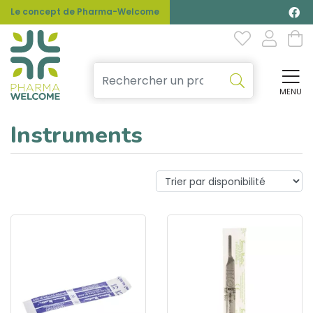
Le concept de Pharma-Welcome
MENU
Affi
Instruments