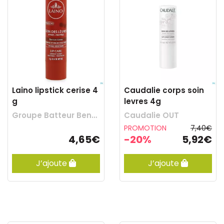
Laino lipstick cerise 4
Caudalie corps soin
g
levres 4g
Groupe Batteur Benelux
Caudalie OUT
PROMOTION
7,40€
4,65€
-20%
5,92€
J’ajoute
J’ajoute