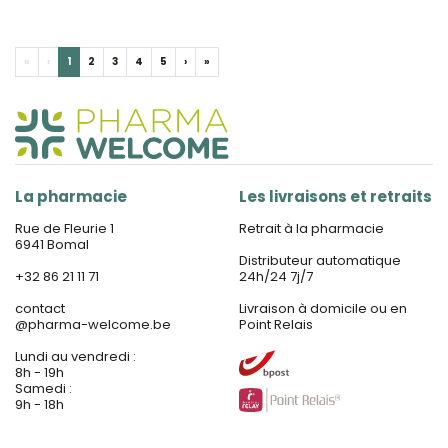
«
‹
1
2
3
4
5
›
»
La pharmacie
Les livraisons et retraits
Rue de Fleurie 1
Retrait à la pharmacie
6941 Bomal
Distributeur automatique
+32 86 21 11 71
24h/24 7j/7
contact
Livraison à domicile ou en
@
pharma-welcome.be
Point Relais
Lundi au vendredi :
8h - 19h
Samedi :
9h - 18h