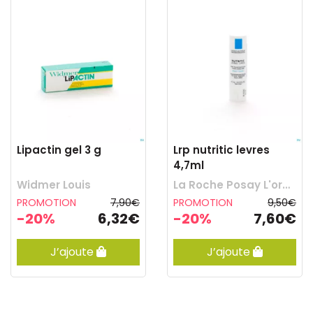
Lipactin gel 3 g
Lrp nutritic levres
4,7ml
Widmer Louis
La Roche Posay L'oreal Belgilux
PROMOTION
7,90€
PROMOTION
9,50€
-20%
6,32€
-20%
7,60€
J’ajoute
J’ajoute