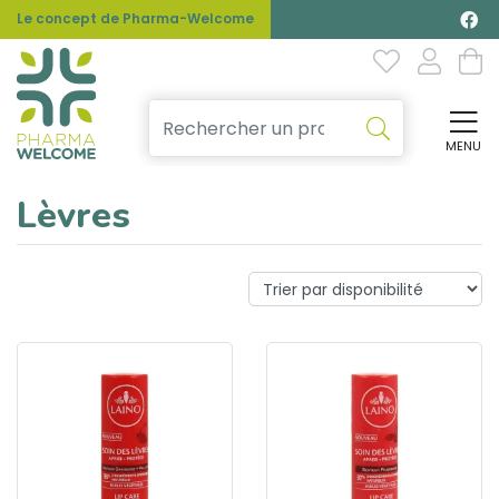
Le concept de Pharma-Welcome
MENU
Affi
Lèvres