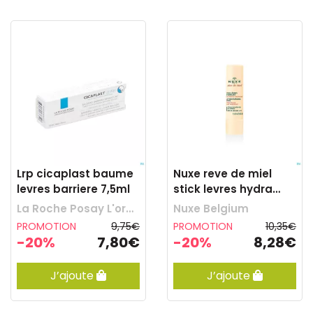
Lrp cicaplast baume
Nuxe reve de miel
levres barriere 7,5ml
stick levres hydra
duo 2x4g
La Roche Posay L'oreal Belgilux
Nuxe Belgium
PROMOTION
9,75€
PROMOTION
10,35€
-20%
7,80€
-20%
8,28€
J’ajoute
J’ajoute