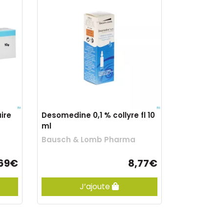
ire
Desomedine 0,1 % collyre fl 10
ml
Bausch & Lomb Pharma
,69€
8,77€
J’ajoute