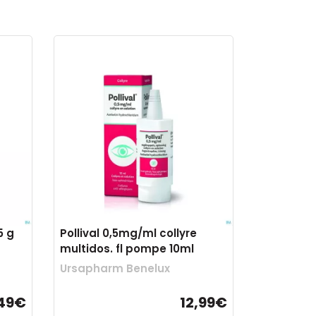
5 g
Pollival 0,5mg/ml collyre
multidos. fl pompe 10ml
Ursapharm Benelux
,49€
12,99€