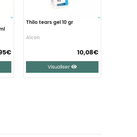
Thilo tears gel 10 gr
ml
Alcon
,95€
10,08€
Visualiser