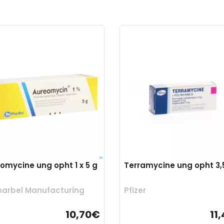
omycine ung opht 1 x 5 g
Terramycine ung opht 3,
arbel Manufacturing
Pfizer
10,70€
11