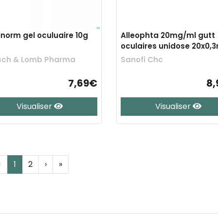
inorm gel oculuaire 10g
Alleophta 20mg/ml gutt
oculaires unidose 20x0,3
sch & Lomb Pharma
Sanofi Chc
7,69€
8
Visualiser
Visualiser
‹
1
2
›
»