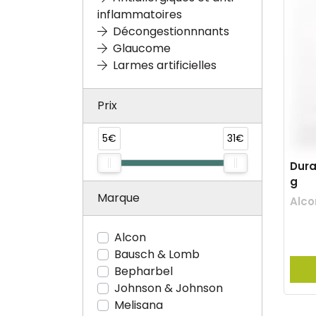
inflammatoires
Décongestionnnants
Glaucome
Larmes artificielles
Prix
5€
31€
Dura
g
Marque
Alco
Alcon
Bausch & Lomb
Bepharbel
Johnson & Johnson
Melisana