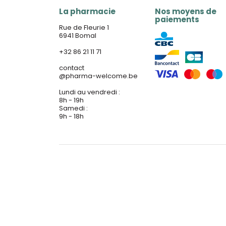
La pharmacie
Nos moyens de
paiements
Rue de Fleurie 1
6941 Bomal
+32 86 21 11 71
contact
@
pharma-welcome.be
Lundi au vendredi :
8h - 19h
Samedi :
9h - 18h