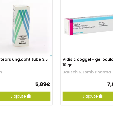
tears ung.opht.tube 3,5
Vidisic ooggel - gel ocula
10 gr
n
Bausch & Lomb Pharma
5,89€
7
J’ajoute
J’ajoute