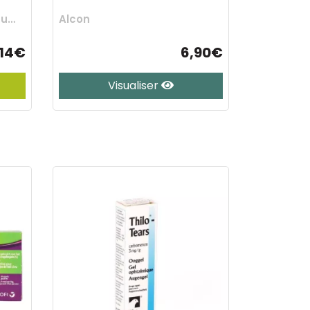
Johnson & Johnson Consumer Otc
Alcon
,14€
6,90€
Visualiser