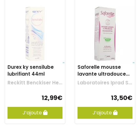
Durex ky sensilube
Saforelle mousse
lubrifiant 44ml
lavante ultradouce
250ml
Reckitt Benckiser Healthcare
Laboratoires Iprad Sante
12,99€
13,50€
J’ajoute
J’ajoute