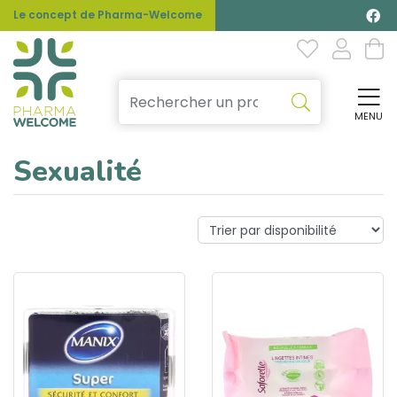
Le concept de Pharma-Welcome
MENU
Affi
Sexualité