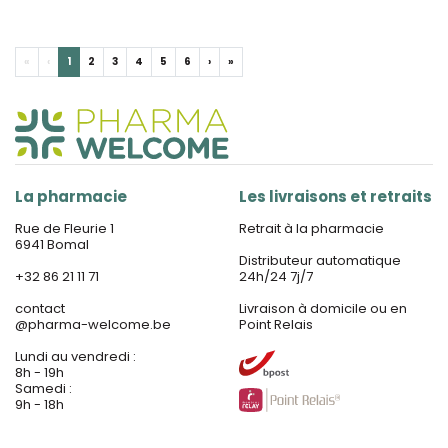
«
‹
1
2
3
4
5
6
›
»
La pharmacie
Les livraisons et retraits
Rue de Fleurie 1
Retrait à la pharmacie
6941 Bomal
Distributeur automatique
+32 86 21 11 71
24h/24 7j/7
contact
Livraison à domicile ou en
@
pharma-welcome.be
Point Relais
Lundi au vendredi :
8h - 19h
Samedi :
9h - 18h