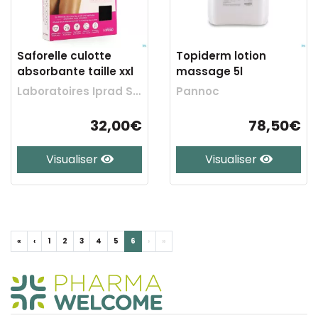
Saforelle culotte
Topiderm lotion
absorbante taille xxl
massage 5l
Laboratoires Iprad Sante
Pannoc
32,00€
78,50€
Visualiser
Visualiser
«
‹
1
2
3
4
5
6
›
»