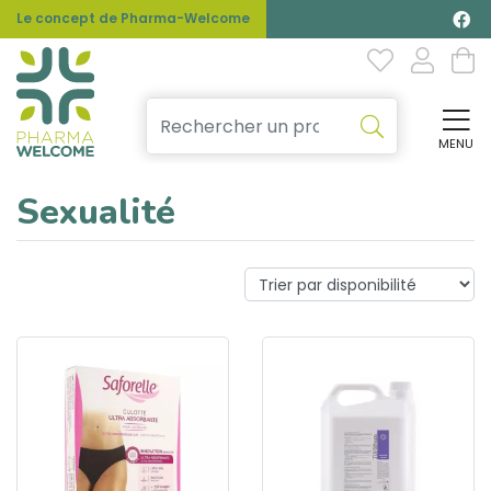
Le concept de Pharma-Welcome
MENU
Affi
Sexualité