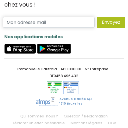
chez vous !
Envoyez
Nos applications mobiles
Emmanuelle Haufroid - APB 830801 - N° Entreprise -
BE0458.496.432
Avenue Galilée 5/3
1210 Bruxelles
Qui sommes-nous ?
Question / Réclamation
Déclarer un effet indésirable
Mentions légales
CGV