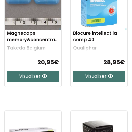
Magnecaps
Biocure intellect la
memory&concentration
comp 40
caps 35 promopack
Takeda Belgium
Qualiphar
20,95€
28,95€
Visualiser
Visualiser