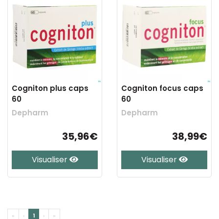
Cogniton plus caps
Cogniton focus caps
60
60
Depharm
Depharm
35,96€
38,99€
Visualiser
Visualiser
«
‹
1
›
»