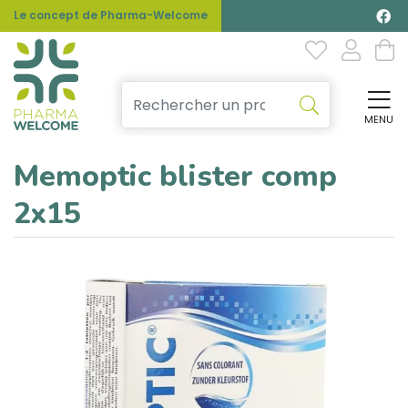
Le concept de Pharma-Welcome
MENU
Affi
Memoptic blister comp
2x15