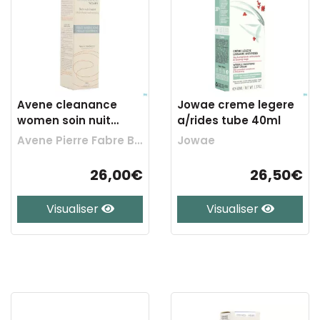
Avene cleanance
Jowae creme legere
women soin nuit
a/rides tube 40ml
creme 30ml
Avene Pierre Fabre Benelux
Jowae
26,00€
26,50€
Visualiser
Visualiser