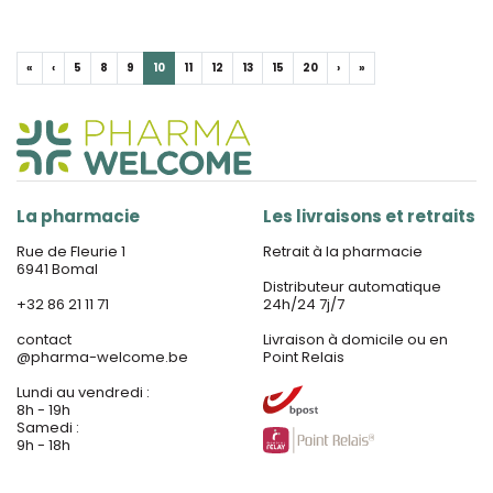
«
‹
5
8
9
10
11
12
13
15
20
›
»
La pharmacie
Les livraisons et retraits
Rue de Fleurie 1
Retrait à la pharmacie
6941 Bomal
Distributeur automatique
+32 86 21 11 71
24h/24 7j/7
contact
Livraison à domicile ou en
@
pharma-welcome.be
Point Relais
Lundi au vendredi :
8h - 19h
Samedi :
9h - 18h