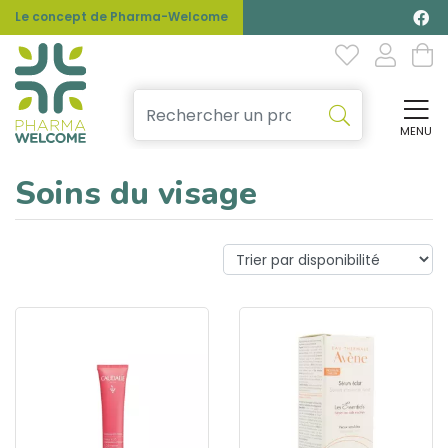
Le concept de Pharma-Welcome
MENU
Affi
Soins du visage