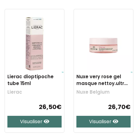
Lierac dioptipoche
Nuxe very rose gel
tube 15ml
masque nettoy.ultra
frais 150ml
Lierac
Nuxe Belgium
26,50€
26,70€
Visualiser
Visualiser