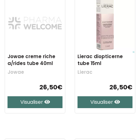
Jowae creme riche
Lierac diopticerne
a/rides tube 40ml
tube 15ml
Jowae
Lierac
26,50€
26,50€
Visualiser
Visualiser