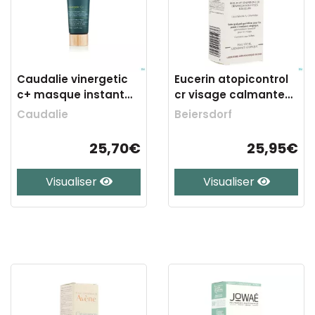
Caudalie vinergetic
Eucerin atopicontrol
c+ masque instant
cr visage calmante
detox 75ml
50ml
Caudalie
Beiersdorf
25,70€
25,95€
Visualiser
Visualiser