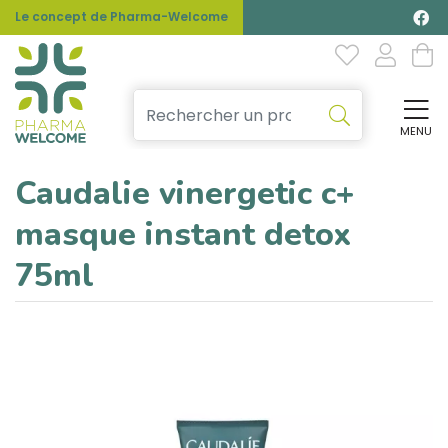
Le concept de Pharma-Welcome
MENU
Affi
Caudalie vinergetic c+
masque instant detox
75ml