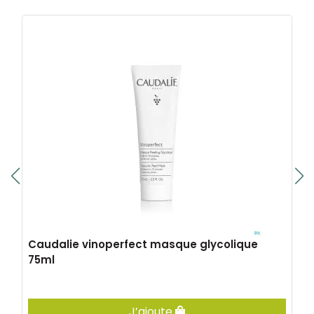
Caudalie vinoperfect masque glycolique
75ml
J’ajoute