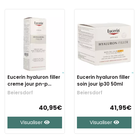
Eucerin hyaluron filler
Eucerin hyaluron filler
creme jour pn-p
soin jour ip30 50ml
mixte 50ml
Beiersdorf
Beiersdorf
40,95€
41,95€
Visualiser
Visualiser