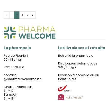
«
‹
1
2
›
»
La pharmacie
Les livraisons et retraits
Rue de Fleurie 1
Retrait à la pharmacie
6941 Bomal
Distributeur automatique
+32 86 21 11 71
24h/24 7j/7
contact
Livraison à domicile ou en
@
pharma-welcome.be
Point Relais
Lundi au vendredi :
8h - 19h
Samedi :
9h - 18h