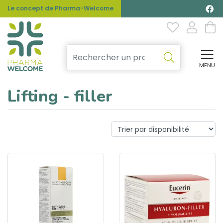
Le concept de Pharma-Welcome
MENU
Affi
Lifting - filler