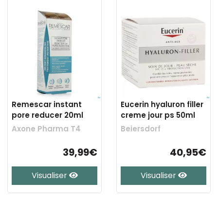
Remescar instant
Eucerin hyaluron filler
pore reducer 20ml
creme jour ps 50ml
Axone Pharma T4
Beiersdorf
39,99€
40,95€
Visualiser
Visualiser