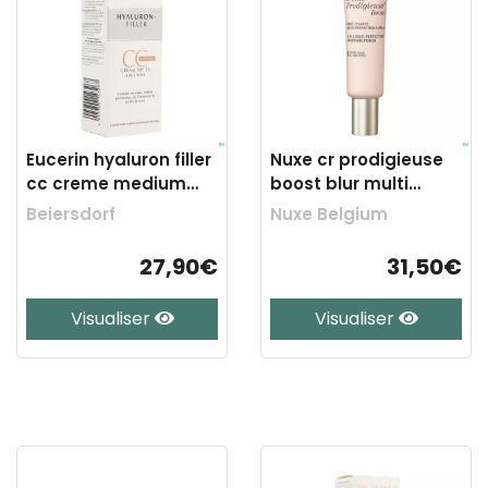
Eucerin hyaluron filler
Nuxe cr prodigieuse
cc creme medium
boost blur multi
50ml
perfect. 30ml
Beiersdorf
Nuxe Belgium
27,90€
31,50€
Visualiser
Visualiser