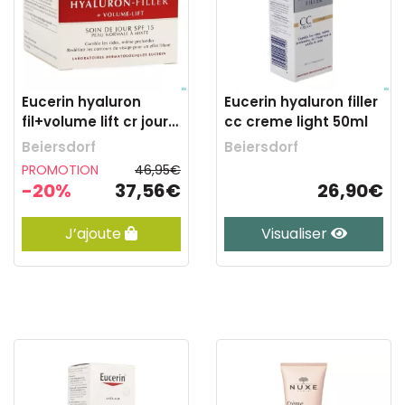
Eucerin hyaluron
Eucerin hyaluron filler
fil+volume lift cr jour
cc creme light 50ml
p.mix50ml
Beiersdorf
Beiersdorf
PROMOTION
46,95€
-20%
37,56€
26,90€
J’ajoute
Visualiser