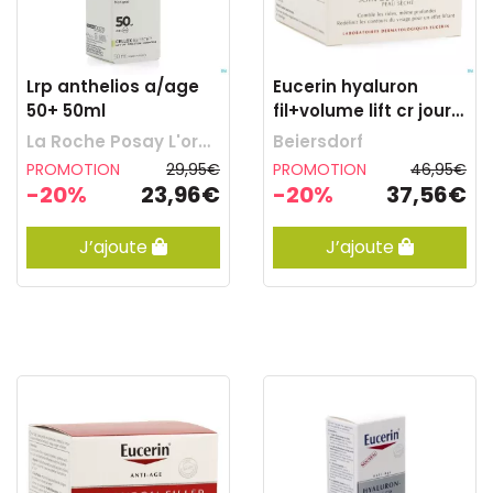
Lrp anthelios a/age
Eucerin hyaluron
50+ 50ml
fil+volume lift cr jour
p.sec50ml
La Roche Posay L'oreal Belgilux
Beiersdorf
PROMOTION
29,95€
PROMOTION
46,95€
-20%
23,96€
-20%
37,56€
J’ajoute
J’ajoute