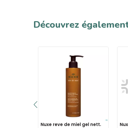
Découvrez égalemen
uty
Nuxe reve de miel gel nett.
Nux