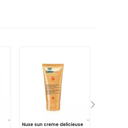
Nuxe sun creme delicieuse
Nuxe reve 