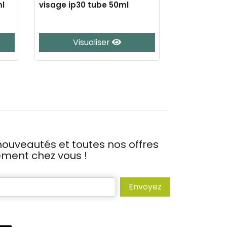
ml
visage ip30 tube 50ml
gran. resso
Visualiser
Vis
ouveautés et toutes nos offres
tement chez vous !
Envoyez