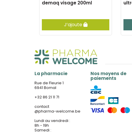
24 prod.
demaq visage 200ml
ult
er
J’ajoute
La pharmacie
Nos moyens de
paiements
Rue de Fleurie 1
6941 Bomal
+32 86 21 11 71
contact
@
pharma-welcome.be
Lundi au vendredi :
8h - 19h
Samedi :