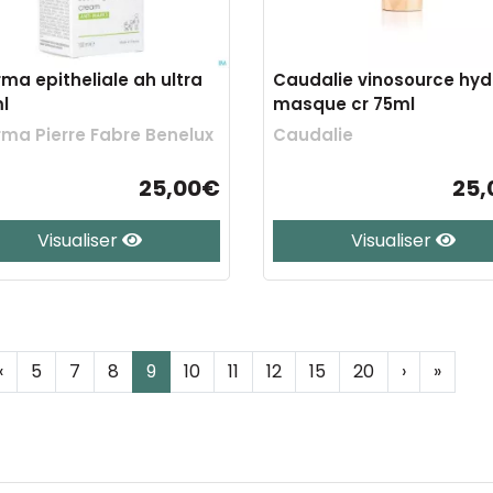
ma epitheliale ah ultra
Caudalie vinosource hyd
l
masque cr 75ml
ma Pierre Fabre Benelux
Caudalie
25,00€
25,
Visualiser
Visualiser
‹
5
7
8
9
10
11
12
15
20
›
»