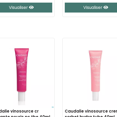
Visualiser
Visualiser
alie vinosource cr
Caudalie vinosource cr
ante nouris.ps tbe 40ml
sorbet hydra tube 40ml