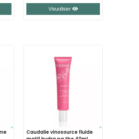
Visualiser
eme
Caudalie vinosource fluide
matif.hydra pg tbe 40ml