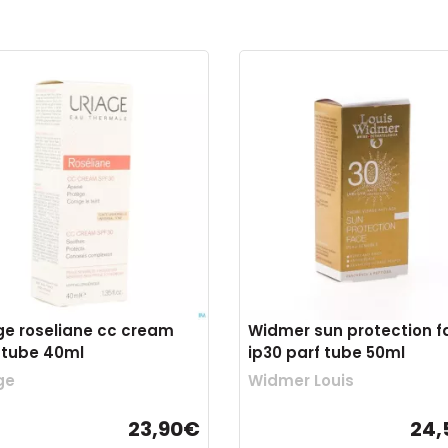
ge roseliane cc cream
Widmer sun protection f
 tube 40ml
ip30 parf tube 50ml
ge
Widmer Louis
23,90€
24,