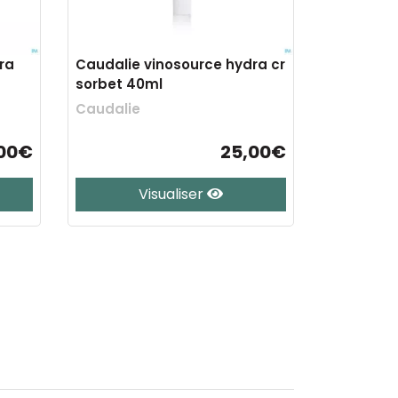
ra
Caudalie vinosource hydra cr
sorbet 40ml
Caudalie
00€
25,00€
Visualiser