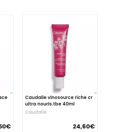
ace
Caudalie vinosource riche cr
ultra nouris.tbe 40ml
Caudalie
50€
24,60€