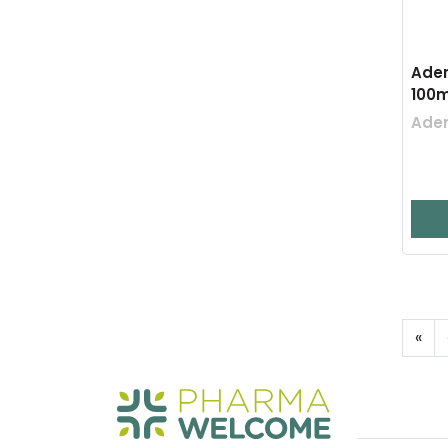
Ader
100m
Ader
«