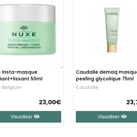
e insta-masque
Caudalie demaq masqu
fiant+lissant 50ml
peeling glycolique 75ml
 Belgium
Caudalie
23,00€
23
Visualiser
Visualiser