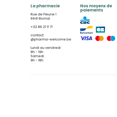
La pharmacie
Nos moyens de
paiements
Rue de Fleurie 1
6941 Bomal
+32 86 21 11 71
contact
@
pharma-welcome.be
Lundi au vendredi :
8h - 19h
Samedi :
9h - 18h