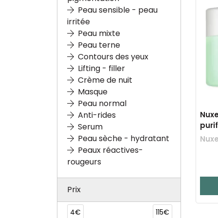
Peau sensible - peau
irritée
Peau mixte
Peau terne
Contours des yeux
Lifting - filler
Crème de nuit
Masque
Peau normal
Nux
Anti-rides
puri
Serum
Peau sèche - hydratant
Nuxe
Peaux réactives-
rougeurs
Prix
4€
115€