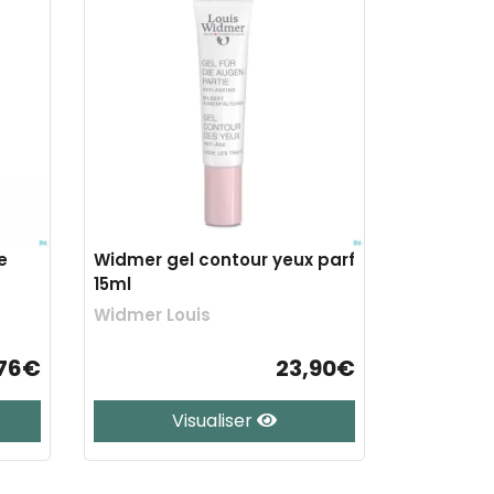
e
Widmer gel contour yeux parf
15ml
Widmer Louis
,76€
23,90€
Visualiser