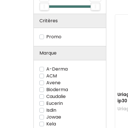
Critères
Promo
Marque
A-Derma
ACM
Avene
Bioderma
Uria
Caudalie
ip30
Eucerin
Uria
Isdin
Jowae
Kela