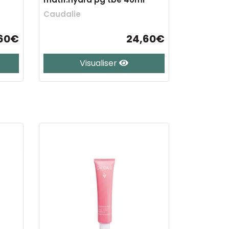
Caudalie
60€
24,60€
Visualiser