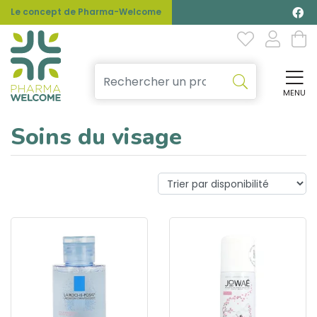
Le concept de Pharma-Welcome
MENU
Affi
Soins du visage