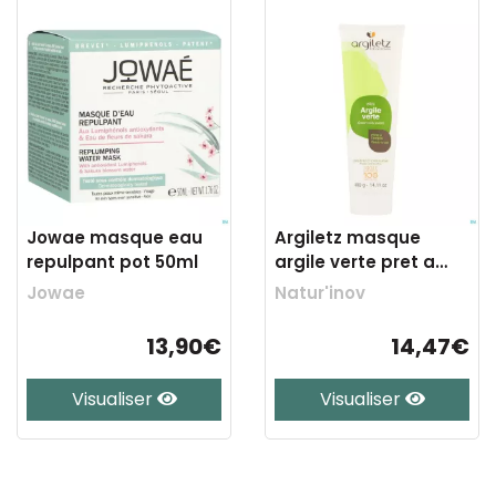
Jowae masque eau
Argiletz masque
repulpant pot 50ml
argile verte pret a
emploi tb 400g
Jowae
Natur'inov
13,90€
14,47€
Visualiser
Visualiser