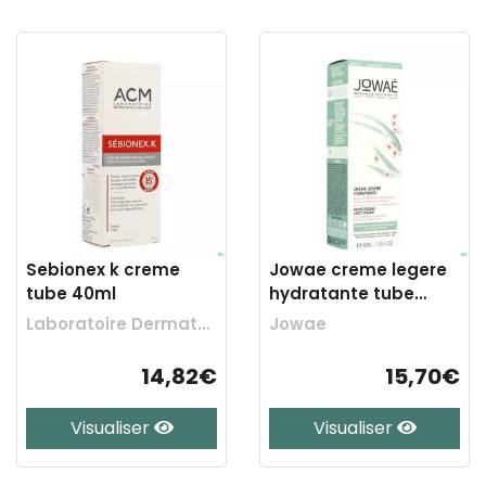
Sebionex k creme
Jowae creme legere
tube 40ml
hydratante tube
40ml
Laboratoire Dermatologique Acm
Jowae
14,82€
15,70€
Visualiser
Visualiser