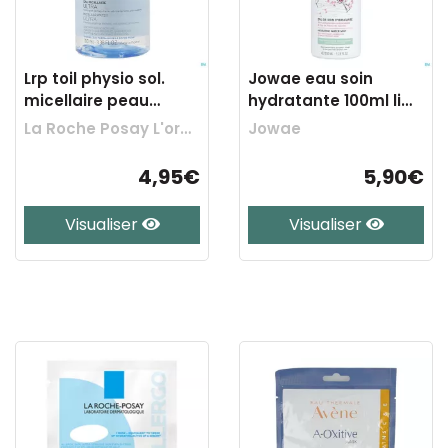
Lrp toil physio sol.
Jowae eau soin
micellaire peau
hydratante 100ml lim.
react. 100ml
edit.
La Roche Posay L'oreal Belgilux
Jowae
4,95€
5,90€
Visualiser
Visualiser