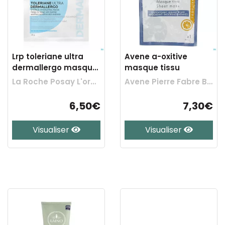
Lrp toleriane ultra
Avene a-oxitive
dermallergo masque
masque tissu
25g
La Roche Posay L'oreal Belgilux
Avene Pierre Fabre Benelux
6,50€
7,30€
Visualiser
Visualiser