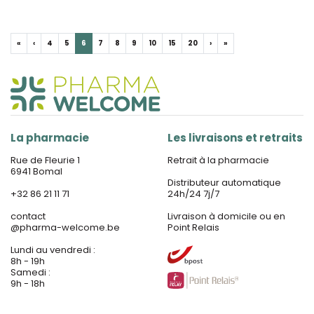
«
‹
4
5
6
7
8
9
10
15
20
›
»
La pharmacie
Les livraisons et retraits
Rue de Fleurie 1
Retrait à la pharmacie
6941 Bomal
Distributeur automatique
+32 86 21 11 71
24h/24 7j/7
contact
Livraison à domicile ou en
@
pharma-welcome.be
Point Relais
Lundi au vendredi :
8h - 19h
Samedi :
9h - 18h