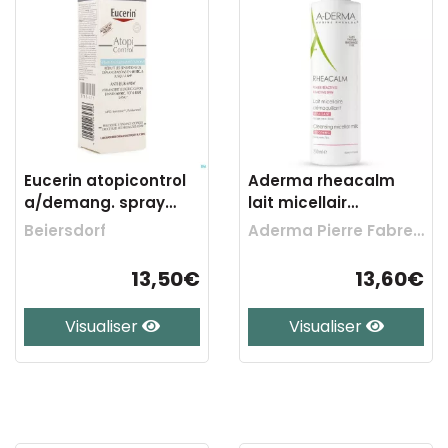
Eucerin atopicontrol
Aderma rheacalm
a/demang. spray
lait micellair
50ml
apaisant fl 200ml
Beiersdorf
Aderma Pierre Fabre Benelux
13,50€
13,60€
Visualiser
Visualiser