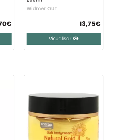
Widmer OUT
,70€
13,75€
Visualiser