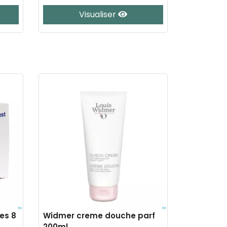
Visualiser
es 8
Widmer creme douche parf
200ml