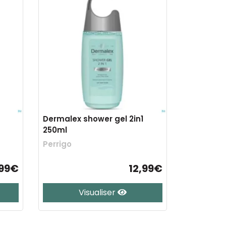
Dermalex shower gel 2in1
250ml
Perrigo
,99€
12,99€
Visualiser