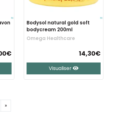
avon
Bodysol natural gold soft
bodycream 200ml
Omega Healthcare
,00€
14,30€
Visualiser
»