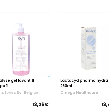
alyse gel lavant fl
Lactacyd pharma hydra
e 1l
250ml
ratoires Svr Belgium
Omega Healthcare
13,26€
13