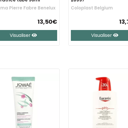
ma Pierre Fabre Benelux
Coloplast Belgium
13,50€
13
Visualiser
Visualiser