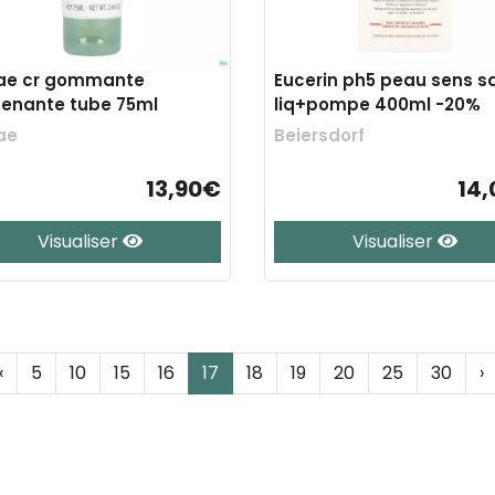
ae cr gommante
Eucerin ph5 peau sens s
enante tube 75ml
liq+pompe 400ml -20%
ae
Beiersdorf
13,90€
14
Visualiser
Visualiser
‹
5
10
15
16
17
18
19
20
25
30
›