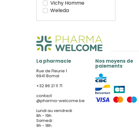
Vichy Homme
Weleda
La pharmacie
Nos moyens de
paiements
Rue de Fleurie 1
6941 Bomal
+32 86 21 11 71
contact
@
pharma-welcome.be
Lundi au vendredi :
8h - 19h
Samedi :
9h - 18h