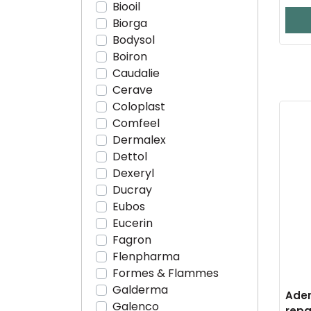
Biooil
Biorga
Bodysol
Boiron
Caudalie
Cerave
Coloplast
Comfeel
Dermalex
Dettol
Dexeryl
Ducray
Eubos
Eucerin
Fagron
Flenpharma
Formes & Flammes
Galderma
Ade
Galenco
repa