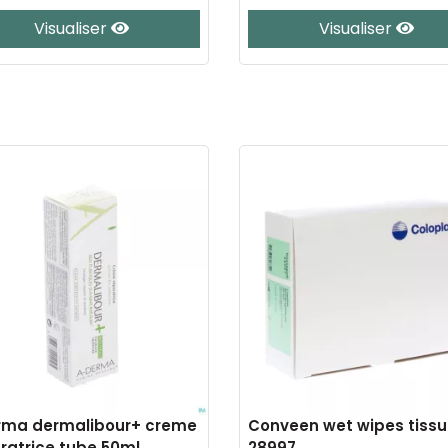
Visualiser
Visualiser
rma dermalibour+ creme
Conveen wet wipes tissu
ratrice tube 50ml
28997