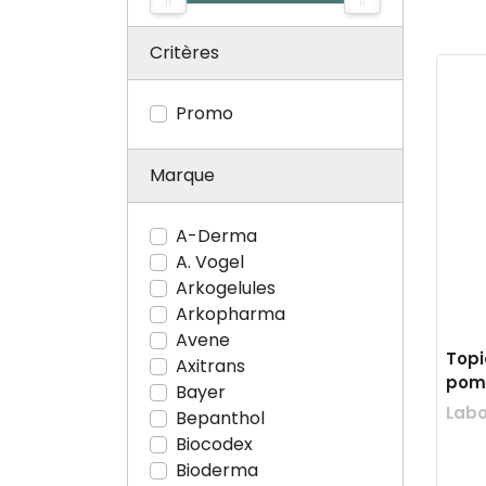
Critères
Promo
Marque
A-Derma
A. Vogel
Arkogelules
Arkopharma
Avene
Topi
Axitrans
pomp
Bayer
Labo
Bepanthol
Biocodex
Bioderma