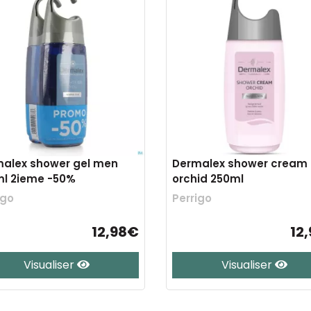
alex shower gel men
Dermalex shower cream
l 2ieme -50%
orchid 250ml
igo
Perrigo
12,98€
12
Visualiser
Visualiser