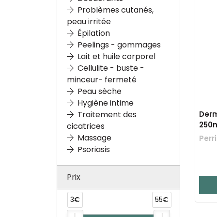
Problèmes cutanés,
peau irritée
Épilation
Peelings - gommages
Lait et huile corporel
Cellulite - buste -
minceur- fermeté
Peau sèche
Hygiène intime
Derm
Traitement des
250m
cicatrices
Massage
Perr
Psoriasis
Prix
3€
55€