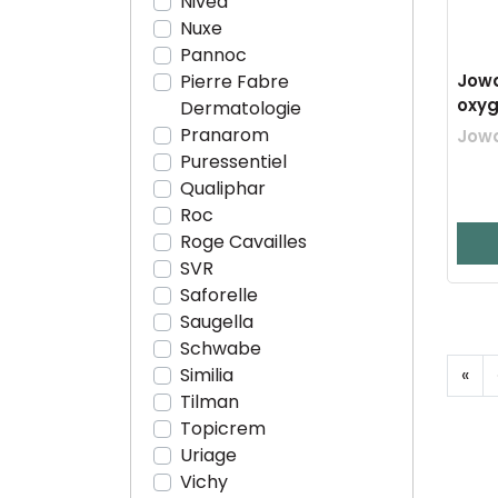
Nivea
Nuxe
Pannoc
Jow
Pierre Fabre
oxyg
Dermatologie
Pranarom
Jow
Puressentiel
Qualiphar
Roc
Roge Cavailles
SVR
Saforelle
Saugella
Schwabe
«
Similia
Tilman
Topicrem
Uriage
Vichy