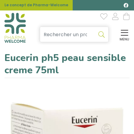
Le concept de Pharma-Welcome
MENU
Affi
Eucerin ph5 peau sensible
creme 75ml