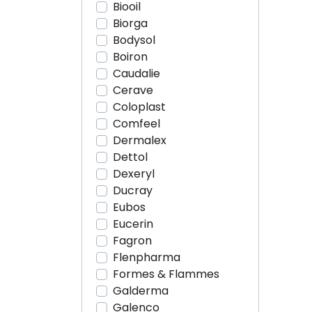
Biooil
Biorga
Bodysol
Boiron
Caudalie
Cerave
Coloplast
Comfeel
Dermalex
Dettol
Dexeryl
Ducray
Eubos
Eucerin
Fagron
Flenpharma
Formes & Flammes
Galderma
Galenco