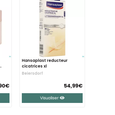
Hansaplast reducteur
cicatrices xl
Beiersdorf
90€
54,99€
Visualiser