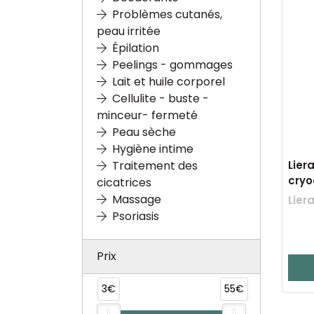
Problèmes cutanés,
peau irritée
Épilation
Peelings - gommages
Lait et huile corporel
Cellulite - buste -
minceur- fermeté
Peau sèche
Hygiène intime
Lier
Traitement des
cryo
cicatrices
Massage
Lier
Psoriasis
Prix
3€
55€