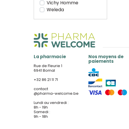
Vichy Homme
Weleda
La pharmacie
Nos moyens de
paiements
Rue de Fleurie 1
6941 Bomal
+32 86 21 11 71
contact
@
pharma-welcome.be
Lundi au vendredi :
8h - 19h
Samedi :
9h - 18h