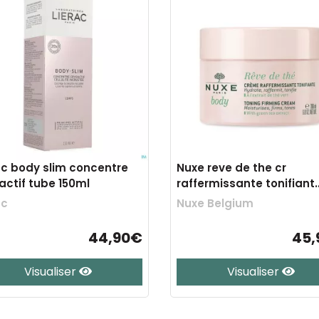
ac body slim concentre
Nuxe reve de the cr
actif tube 150ml
raffermissante tonifiant
200ml
ac
Nuxe Belgium
44,90€
45,
Visualiser
Visualiser