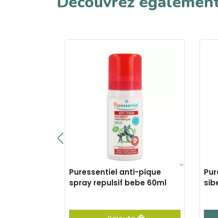
Découvrez égalemen
i-poux
Puressentiel anti-pique
Pur
5ml
spray repulsif bebe 60ml
sib