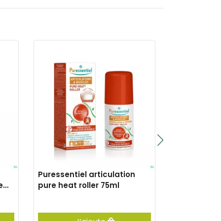
Puressentiel articulation
Puressentie
e
pure heat roller 75ml
bio expert 