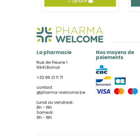
e
J’ajoute
La pharmacie
Nos moyens de
paiements
Rue de Fleurie 1
6941 Bomal
+32 86 21 11 71
contact
@
pharma-welcome.be
Lundi au vendredi :
8h - 19h
Samedi :
9h - 18h