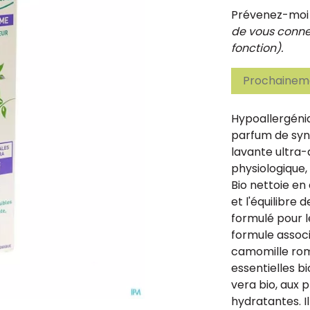
Prévenez-moi d
de vous connec
fonction).
Prochaineme
Hypoallergéni
parfum de syn
lavante ultra
physiologique,
Bio nettoie en
et l'équilibre 
formulé pour l
formule associ
camomille roma
essentielles bi
vera bio, aux 
hydratantes. 