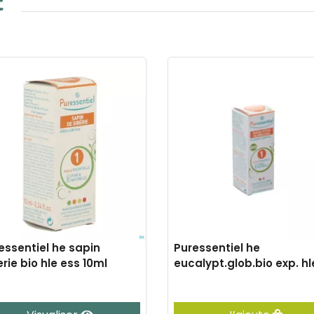
t
essentiel he sapin
Puressentiel he
erie bio hle ess 10ml
eucalypt.glob.bio exp. hl
ess10ml