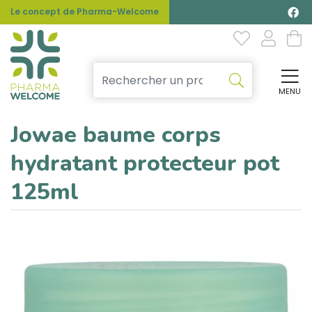
Le concept de Pharma-Welcome
MENU
Affi
Jowae baume corps
hydratant protecteur pot
125ml