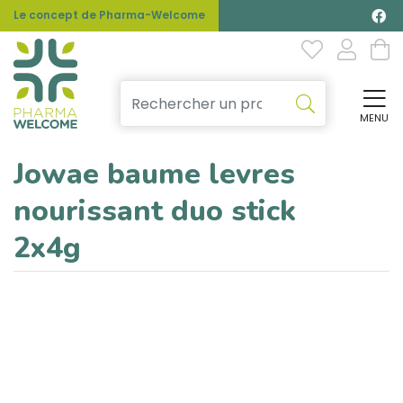
Le concept de Pharma-Welcome
MENU
Affi
Jowae baume levres
nourissant duo stick
2x4g