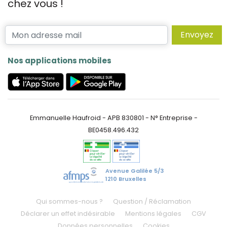
chez vous !
Envoyez
Nos applications mobiles
Emmanuelle Haufroid - APB 830801 - N° Entreprise -
BE0458.496.432
Avenue Galilée 5/3
1210 Bruxelles
Qui sommes-nous ?
Question / Réclamation
Déclarer un effet indésirable
Mentions légales
CGV
Données personnelles
Cookies