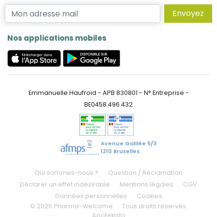
Envoyez
Nos applications mobiles
Emmanuelle Haufroid - APB 830801 - N° Entreprise -
BE0458.496.432
Avenue Galilée 5/3
1210 Bruxelles
Qui sommes-nous ?
Question / Réclamation
Déclarer un effet indésirable
Mentions légales
CGV
Données personnelles
Cookies
© 2026 Pharma-Welcome
Tous droits réservés.
Apotekisto