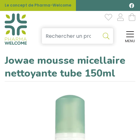
Le concept de Pharma-Welcome
MENU
Affi
Jowae mousse micellaire
nettoyante tube 150ml