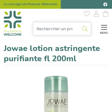
Le concept de Pharma-Welcome
MENU
Affi
Jowae lotion astringente
purifiante fl 200ml