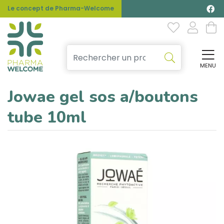
Le concept de Pharma-Welcome
MENU
Affi
Jowae gel sos a/boutons
tube 10ml