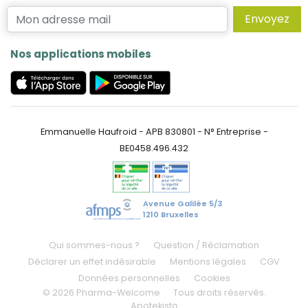
Envoyez
Nos applications mobiles
Emmanuelle Haufroid - APB 830801 - N° Entreprise -
BE0458.496.432
Avenue Galilée 5/3
1210 Bruxelles
Qui sommes-nous ?
Question / Réclamation
Déclarer un effet indésirable
Mentions légales
CGV
Données personnelles
Cookies
© 2026 Pharma-Welcome
Tous droits réservés.
Apotekisto