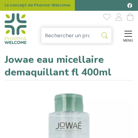
Le concept de Pharma-Welcome
MENU
Affi
Jowae eau micellaire
demaquillant fl 400ml