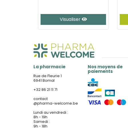
e
Visualiser
La pharmacie
Nos moyens de
paiements
Rue de Fleurie 1
6941 Bomal
+32 86 21 11 71
contact
@
pharma-welcome.be
Lundi au vendredi :
8h - 19h
Samedi :
9h - 18h