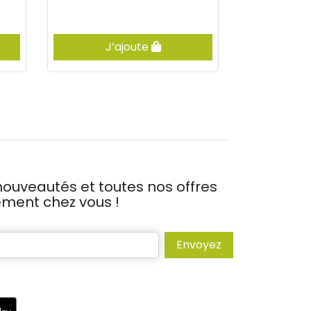
J’ajoute
J’
ouveautés et toutes nos offres
tement chez vous !
Envoyez