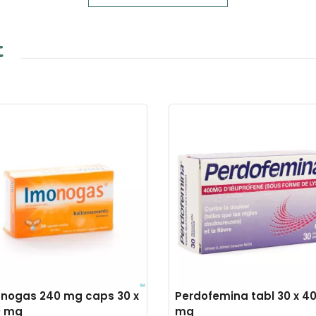
t
nogas 240 mg caps 30 x
Perdofemina tabl 30 x 4
0 mg
mg