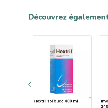
Découvrez égalemen
 gomme
Hextril sol bucc 400 ml
Imo
24