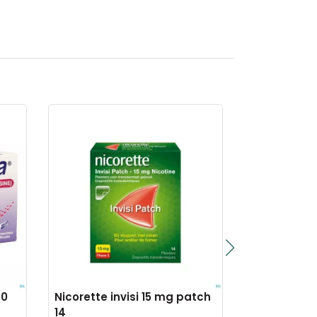
00
Nicorette invisi 15 mg patch
Bronchosed
14
dextrometho