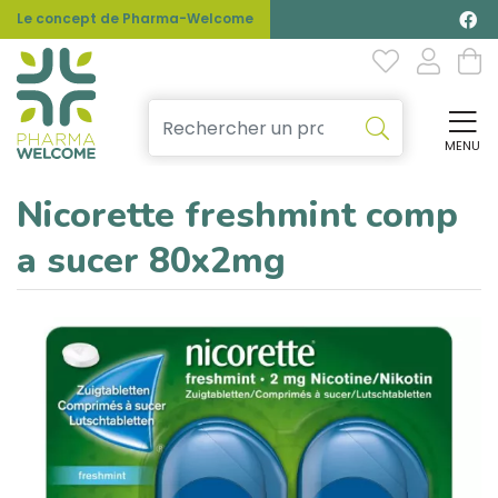
Le concept de Pharma-Welcome
MENU
Affi
Nicorette freshmint comp
a sucer 80x2mg