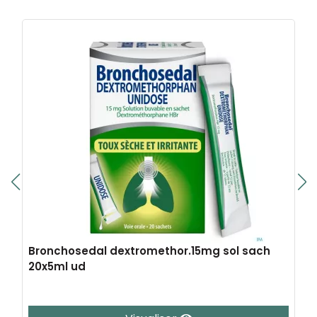
Bronchosedal dextromethor.15mg sol sach
20x5ml ud