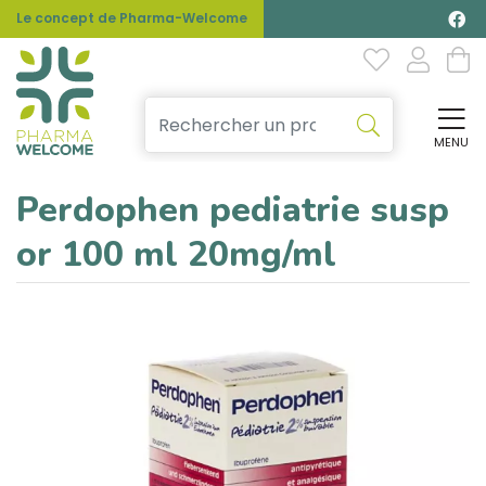
Le concept de Pharma-Welcome
MENU
Affi
Perdophen pediatrie susp
or 100 ml 20mg/ml