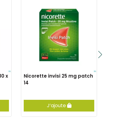
0 x
Nicorette invisi 25 mg patch
Imodium duo
14
J’ajoute
Vis