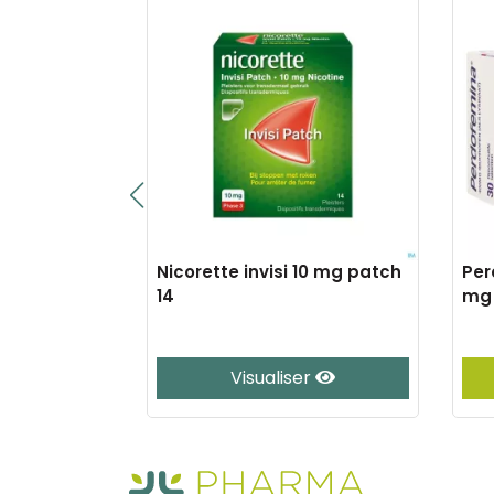
Nicorette invisi 10 mg patch
Per
mg sol sach
14
mg
er
Visualiser