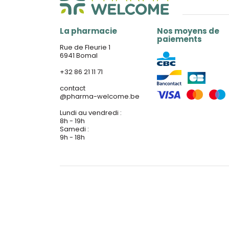
La pharmacie
Nos moyens de
paiements
Rue de Fleurie 1
6941 Bomal
+32 86 21 11 71
contact
@
pharma-welcome.be
Lundi au vendredi :
8h - 19h
Samedi :
9h - 18h