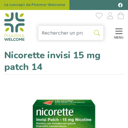
Le concept de Pharma-Welcome
MENU
Affi
Nicorette invisi 15 mg
patch 14