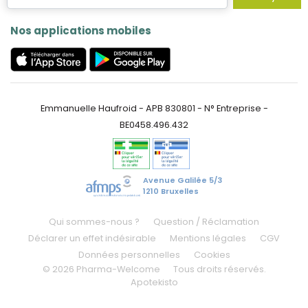
Nos applications mobiles
Emmanuelle Haufroid - APB 830801 - N° Entreprise -
BE0458.496.432
Avenue Galilée 5/3
1210 Bruxelles
Qui sommes-nous ?
Question / Réclamation
Déclarer un effet indésirable
Mentions légales
CGV
Données personnelles
Cookies
© 2026 Pharma-Welcome
Tous droits réservés.
Apotekisto