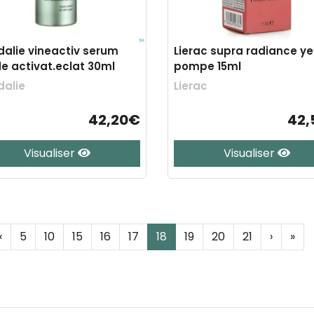
alie vineactiv serum
Lierac supra radiance yeu
de activat.eclat 30ml
pompe 15ml
alie
Lierac
42,20€
42,
Visualiser
Visualiser
‹
5
10
15
16
17
18
19
20
21
›
»