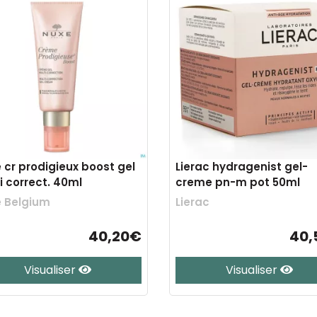
 cr prodigieux boost gel
Lierac hydragenist gel-
i correct. 40ml
creme pn-m pot 50ml
 Belgium
Lierac
40,20€
40,
Visualiser
Visualiser