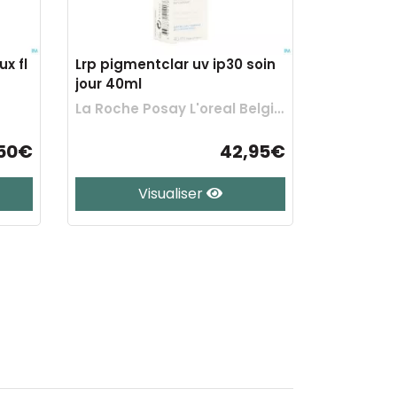
x fl
Lrp pigmentclar uv ip30 soin
jour 40ml
La Roche Posay L'oreal Belgilux
50€
42,95€
Visualiser