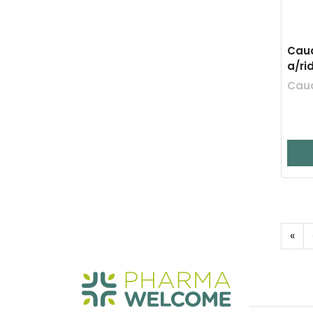
Caud
a/ri
Caud
«