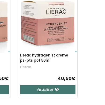
Lierac hydragenist creme
ps-pts pot 50ml
Lierac
50€
40,50€
Visualiser