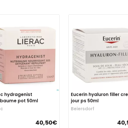
ac hydragenist
Eucerin hyaluron filler c
ibaume pot 50ml
jour ps 50ml
ac
Beiersdorf
40,50€
40,