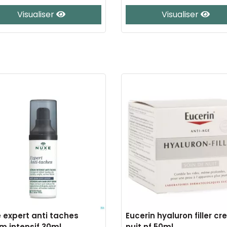
Visualiser
Visualiser
 expert anti taches
Eucerin hyaluron filler c
m intensif 30ml
nuit nf 50ml