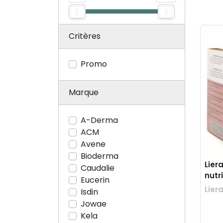
Critères
Promo
Marque
A-Derma
ACM
Avene
Bioderma
Lier
Caudalie
nutr
Eucerin
Lier
Isdin
Jowae
Kela