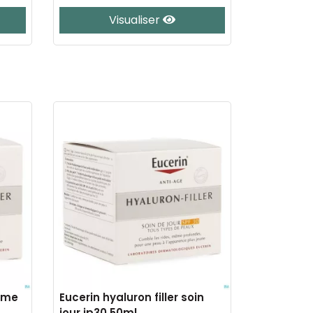
Visualiser
reme
Eucerin hyaluron filler soin
jour ip30 50ml