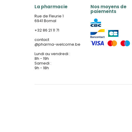
La pharmacie
Nos moyens de
paiements
Rue de Fleurie 1
6941 Bomal
+32 86 21 11 71
contact
@
pharma-welcome.be
Lundi au vendredi :
8h - 19h
Samedi :
9h - 18h