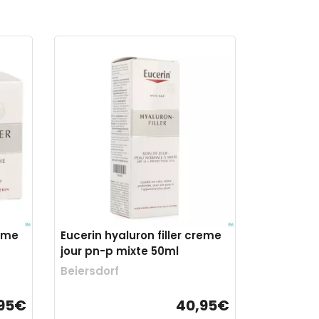
reme
Eucerin hyaluron filler creme
jour pn-p mixte 50ml
Beiersdorf
95€
40,95€