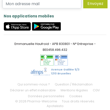
Envoyez
Nos applications mobiles
Emmanuelle Haufroid - APB 830801 - N° Entreprise -
BE0458.496.432
Avenue Galilée 5/3
1210 Bruxelles
Qui sommes-nous ?
Question / Réclamation
Déclarer un effet indésirable
Mentions légales
CGV
Données personnelles
Cookies
© 2026 Pharma-Welcome
Tous droits réservés.
Apotekisto