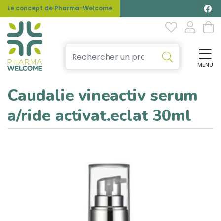
Le concept de Pharma-Welcome
MENU
Affi
Caudalie vineactiv serum
a/ride activat.eclat 30ml