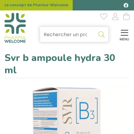
Le concept de Pharma-Welcome
MENU
Affi
Svr b ampoule hydra 30
ml