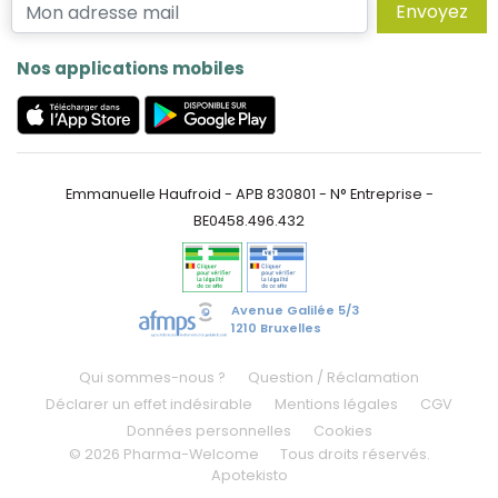
Envoyez
Nos applications mobiles
Emmanuelle Haufroid - APB 830801 - N° Entreprise -
BE0458.496.432
Avenue Galilée 5/3
1210 Bruxelles
Qui sommes-nous ?
Question / Réclamation
Déclarer un effet indésirable
Mentions légales
CGV
Données personnelles
Cookies
© 2026 Pharma-Welcome
Tous droits réservés.
Apotekisto