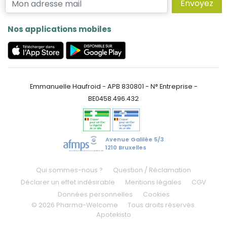
Envoyez
Nos applications mobiles
Emmanuelle Haufroid - APB 830801 - N° Entreprise -
BE0458.496.432
Avenue Galilée 5/3
1210 Bruxelles
Qui sommes-nous ?
Question / Réclamation
Déclarer un effet indésirable
Mentions légales
CGV
Données personnelles
Cookies
© 2026 Pharma-Welcome
Tous droits réservés.
Apotekisto