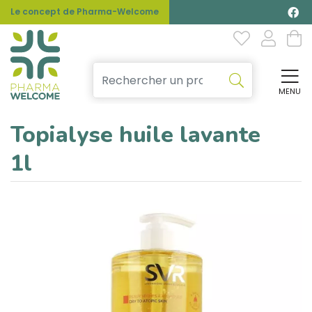
Le concept de Pharma-Welcome
MENU
Affi
Topialyse huile lavante
1l