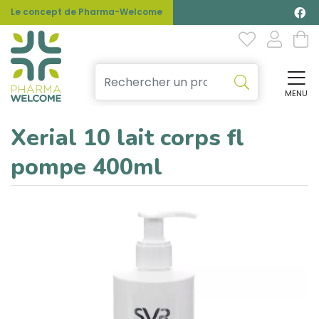
Le concept de Pharma-Welcome
MENU
Affi
Xerial 10 lait corps fl
pompe 400ml