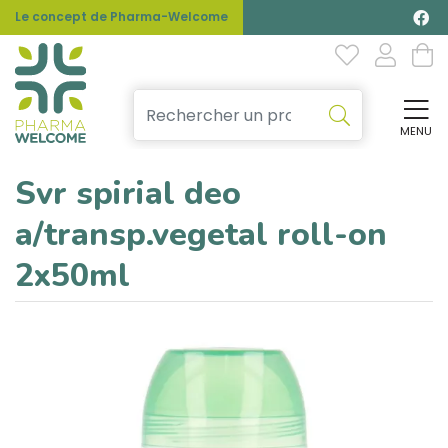
Le concept de Pharma-Welcome
MENU
Affi
Svr spirial deo
a/transp.vegetal roll-on
2x50ml