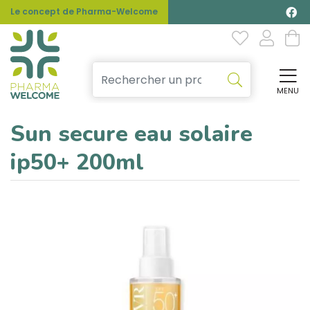
Le concept de Pharma-Welcome
MENU
Affi
Sun secure eau solaire
ip50+ 200ml