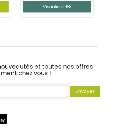
Visualiser
Vis
ouveautés et toutes nos offres
tement chez vous !
Envoyez