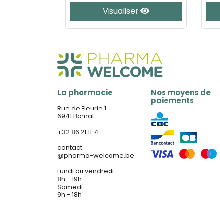
e
Visualiser
La pharmacie
Nos moyens de
paiements
Rue de Fleurie 1
6941 Bomal
+32 86 21 11 71
contact
@
pharma-welcome.be
Lundi au vendredi :
8h - 19h
Samedi :
9h - 18h