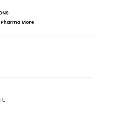
ONS
Pharma More
t.