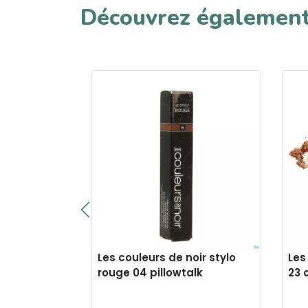
Découvrez égalemen
oir stylo
Les couleurs de noir stylo
Les
uivre
rouge 04 pillowtalk
23 