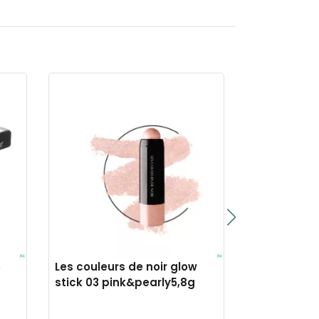
o
Les couleurs de noir glow
Les couleurs
stick 03 pink&pearly5,8g
liner wp 01 n