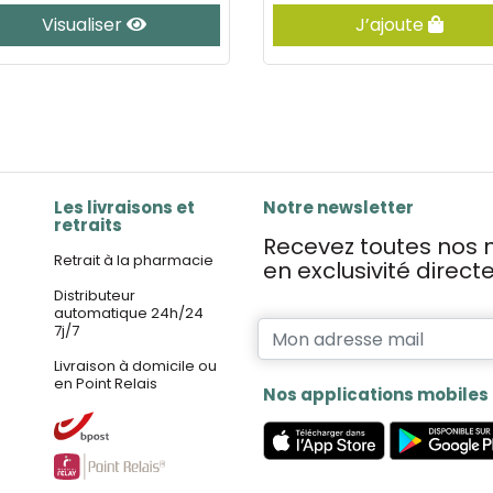
Visualiser
J’ajoute
Les livraisons et
Notre newsletter
retraits
Recevez toutes nos n
Retrait à la pharmacie
en exclusivité direc
Distributeur
automatique 24h/24
7j/7
Livraison à domicile ou
en Point Relais
Nos applications mobiles