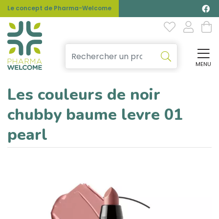
Le concept de Pharma-Welcome
MENU
Affi
Les couleurs de noir
chubby baume levre 01
pearl