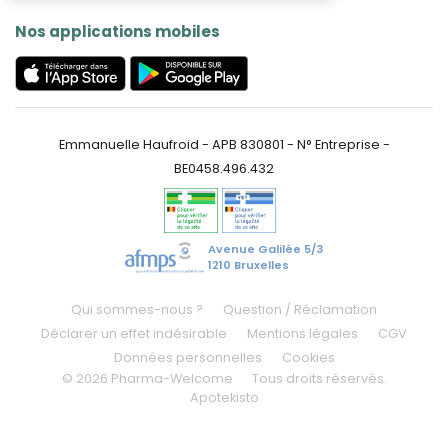
Nos applications mobiles
Emmanuelle Haufroid - APB 830801 - N° Entreprise -
BE0458.496.432
Avenue Galilée 5/3
1210 Bruxelles
Qui sommes-nous ?
Question / Réclamation
Déclarer un effet indésirable
Mentions légales
CGV
Données personnelles
Cookies
© 2026 Pharma-Welcome
Tous droits réservés.
Apotekisto