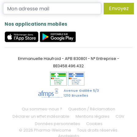
Envoyez
Nos applications mobiles
Emmanuelle Haufroid - APB 830801 - N° Entreprise -
BE0458.496.432
Avenue Galilée 5/3
1210 Bruxelles
Qui sommes-nous ?
Question / Réclamation
Déclarer un effet indésirable
Mentions légales
CGV
Données personnelles
Cookies
© 2026 Pharma-Welcome
Tous droits réservés.
Apotekisto