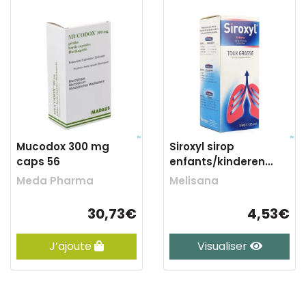
Mucodox 300 mg
Siroxyl sirop
caps 56
enfants/kinderen
125ml 100 mg/5 ml
Meda Pharma
Melisana
30,73€
4,53€
J’ajoute
Visualiser