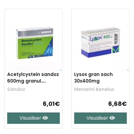
Acetylcystein sandoz
Lysox gran sach
600mg granul.
30x400mg
boisson sach 10
Sandoz
Menarini Benelux
6,01€
6,68€
Visualiser
Visualiser