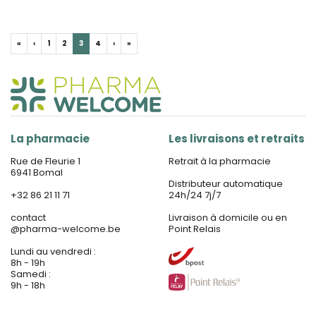
«
‹
1
2
3
4
›
»
La pharmacie
Les livraisons et retraits
Rue de Fleurie 1
Retrait à la pharmacie
6941 Bomal
Distributeur automatique
+32 86 21 11 71
24h/24 7j/7
contact
Livraison à domicile ou en
@
pharma-welcome.be
Point Relais
Lundi au vendredi :
8h - 19h
Samedi :
9h - 18h