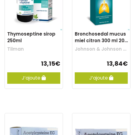
Thymoseptine sirop
Bronchosedal mucus
250ml
miel citron 300 ml 20
mg/ml
Tilman
Johnson & Johnson Consumer Otc
13,15€
13,84€
J’ajoute
J’ajoute