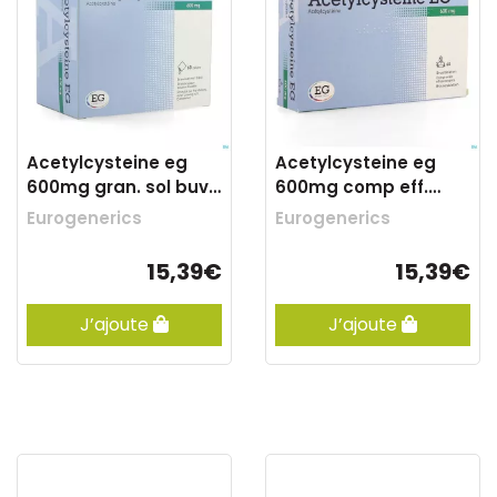
Acetylcysteine eg
Acetylcysteine eg
600mg gran. sol buv.
600mg comp eff.
sach 60
60x600mg
Eurogenerics
Eurogenerics
15,39€
15,39€
J’ajoute
J’ajoute