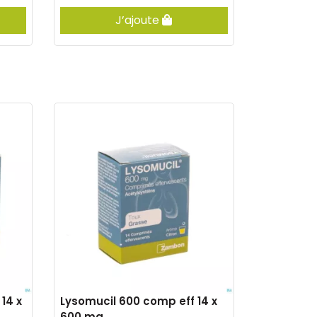
J’ajoute
14 x
Lysomucil 600 comp eff 14 x
600 mg