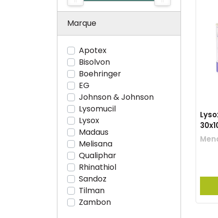
Marque
Apotex
Bisolvon
Boehringer
EG
Johnson & Johnson
Lysomucil
Lyso
Lysox
30x
Madaus
Mena
Melisana
Qualiphar
Rhinathiol
Sandoz
Tilman
Zambon