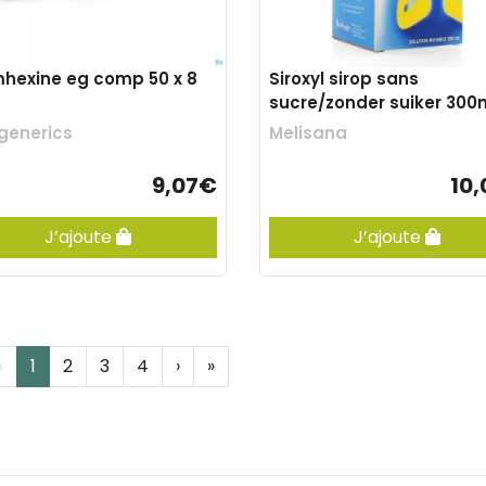
hexine eg comp 50 x 8
Siroxyl sirop sans
sucre/zonder suiker 300
generics
Melisana
9,07€
10
J’ajoute
J’ajoute
‹
1
2
3
4
›
»