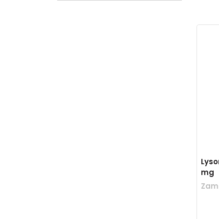
Lyso
mg
Zam