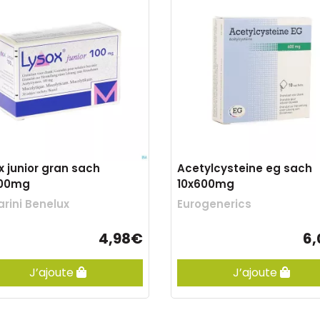
x junior gran sach
Acetylcysteine eg sach
100mg
10x600mg
rini Benelux
Eurogenerics
4,98€
6
J’ajoute
J’ajoute