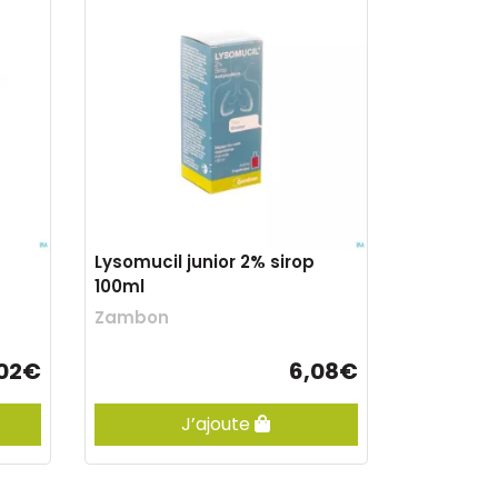
Lysomucil junior 2% sirop
100ml
Zambon
,02€
6,08€
J’ajoute