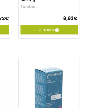
Zambon
,72€
8,93€
J’ajoute