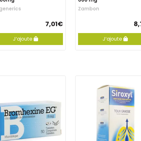
generics
Zambon
7,01€
8
J’ajoute
J’ajoute