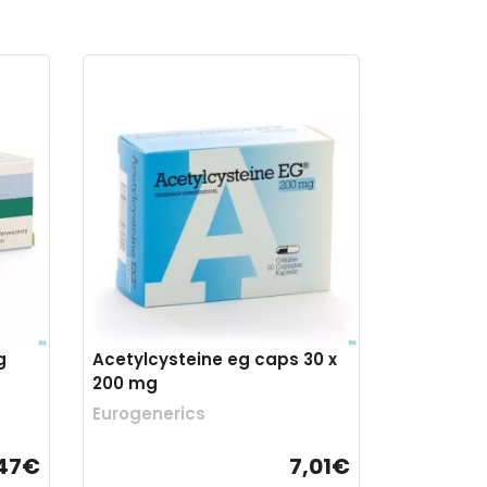
g
Acetylcysteine eg caps 30 x
200 mg
Eurogenerics
47€
7,01€