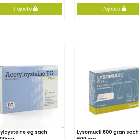
J’ajoute
J’ajoute
ylcysteine eg sach
Lysomucil 600 gran sach 
200mg
600 mg