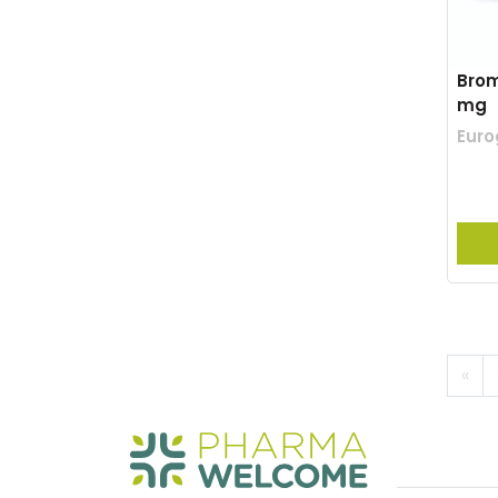
Brom
mg
Euro
«