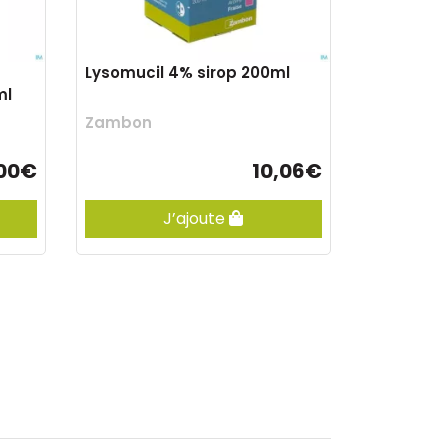
Lysomucil 4% sirop 200ml
ml
Zambon
,00€
10,06€
J’ajoute