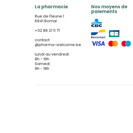
La pharmacie
Nos moyens de
paiements
Rue de Fleurie 1
6941 Bomal
+32 86 21 11 71
contact
@
pharma-welcome.be
Lundi au vendredi :
8h - 19h
Samedi :
9h - 18h