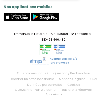
Nos applications mobiles
Emmanuelle Haufroid - APB 830801 - N° Entreprise -
BE0458.496.432
Avenue Galilée 5/3
1210 Bruxelles
Qui sommes-nous ?
Question / Réclamation
Déclarer un effet indésirable
Mentions légales
CGV
Données personnelles
Cookies
© 2026 Pharma-Welcome
Tous droits réservés.
Apotekisto