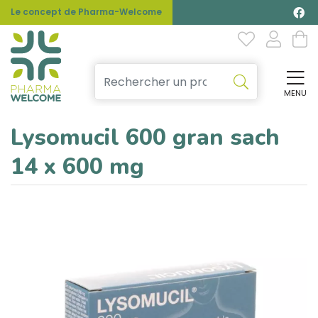
Le concept de Pharma-Welcome
MENU
Affi
Lysomucil 600 gran sach
14 x 600 mg