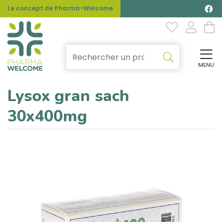
Le concept de Pharma-Welcome
MENU
Affi
Lysox gran sach
30x400mg