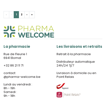
«
‹
1
2
›
»
La pharmacie
Les livraisons et retraits
Rue de Fleurie 1
Retrait à la pharmacie
6941 Bomal
Distributeur automatique
+32 86 21 11 71
24h/24 7j/7
contact
Livraison à domicile ou en
@
pharma-welcome.be
Point Relais
Lundi au vendredi :
8h - 19h
Samedi :
9h - 18h