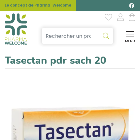
Le concept de Pharma-Welcome
MENU
Affi
Tasectan pdr sach 20