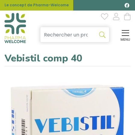
Le concept de Pharma-Welcome
MENU
Affi
Vebistil comp 40