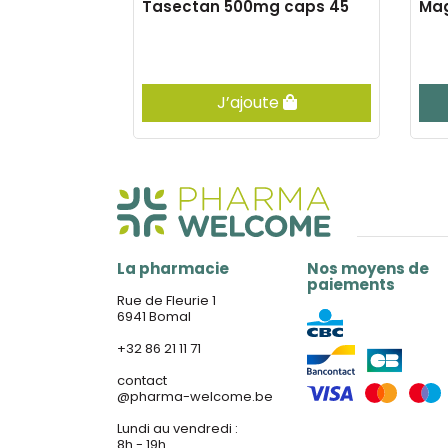
i+ caps
Tasectan 500mg caps 45
Mag
e
J’ajoute
La pharmacie
Nos moyens de
paiements
Rue de Fleurie 1
6941 Bomal
+32 86 21 11 71
contact
@
pharma-welcome.be
Lundi au vendredi :
8h - 19h