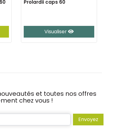
60
Prolardii caps 60
Calcipamyl 
Visualiser
Vis
ouveautés et toutes nos offres
tement chez vous !
Envoyez