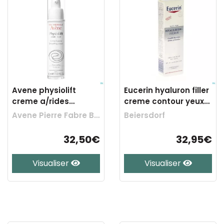
Avene physiolift
Eucerin hyaluron filler
creme a/rides
creme contour yeux
restructur. 30ml
15ml
Avene Pierre Fabre Benelux
Beiersdorf
32,50€
32,95€
Visualiser
Visualiser