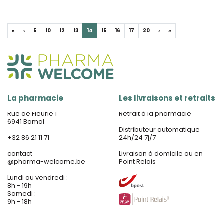
«
‹
5
10
12
13
14
15
16
17
20
›
»
La pharmacie
Les livraisons et retraits
Rue de Fleurie 1
Retrait à la pharmacie
6941 Bomal
Distributeur automatique
+32 86 21 11 71
24h/24 7j/7
contact
Livraison à domicile ou en
@
pharma-welcome.be
Point Relais
Lundi au vendredi :
8h - 19h
Samedi :
9h - 18h