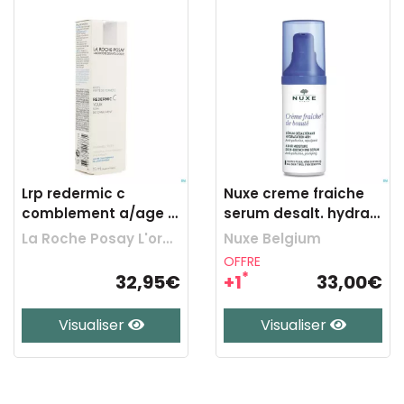
Lrp redermic c
Nuxe creme fraiche
comblement a/age p
serum desalt. hydra
sens yeux 15ml
48h fl 30ml
La Roche Posay L'oreal Belgilux
Nuxe Belgium
OFFRE
*
32,95€
+1
33,00€
Visualiser
Visualiser