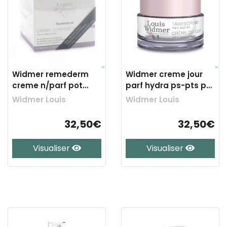
Widmer remederm
Widmer creme jour
creme n/parf pot
parf hydra ps-pts pot
250ml
50ml
Widmer Louis
Widmer Louis
32,50€
32,50€
Visualiser
Visualiser