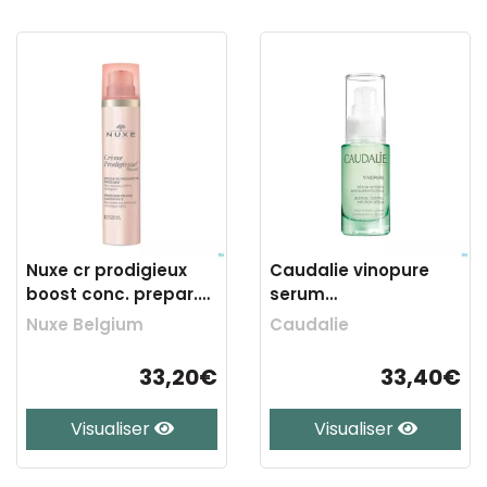
Nuxe cr prodigieux
Caudalie vinopure
boost conc. prepar.
serum
energ.100ml
a/imperfections 30ml
Nuxe Belgium
Caudalie
33,20€
33,40€
Visualiser
Visualiser