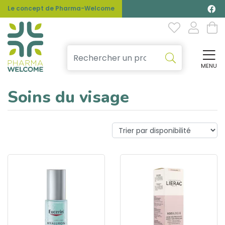
Le concept de Pharma-Welcome
MENU
Affi
Soins du visage