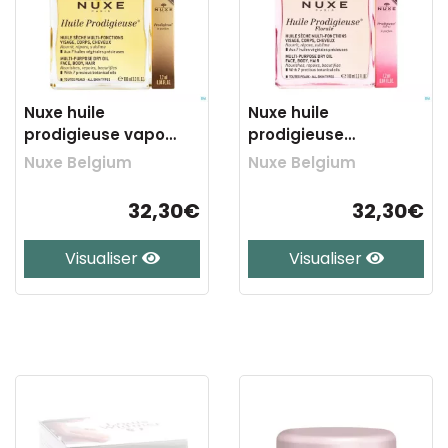
Nuxe huile
Nuxe huile
prodigieuse vapo
prodigieuse
100ml+parf.1,2ml grat.
flor.100ml+parf.1,2ml
Nuxe Belgium
Nuxe Belgium
grat.
32,30€
32,30€
Visualiser
Visualiser