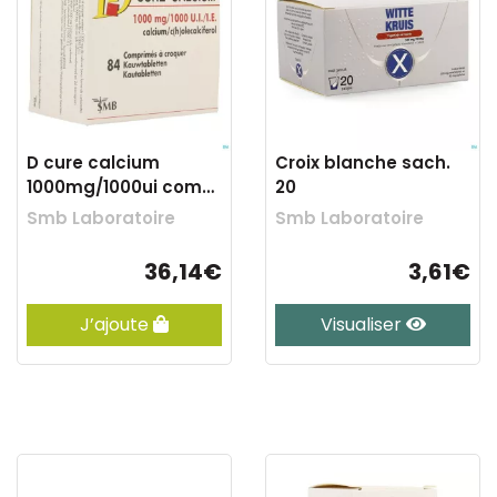
D cure calcium
Croix blanche sach.
1000mg/1000ui comp
20
croquer 84
Smb Laboratoire
Smb Laboratoire
36,14€
3,61€
J’ajoute
Visualiser