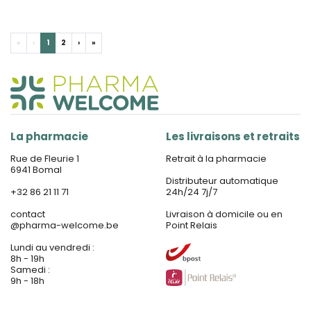
«
‹
1
2
›
»
La pharmacie
Les livraisons et retraits
Rue de Fleurie 1
Retrait à la pharmacie
6941 Bomal
Distributeur automatique
+32 86 21 11 71
24h/24 7j/7
contact
Livraison à domicile ou en
@
pharma-welcome.be
Point Relais
Lundi au vendredi :
8h - 19h
Samedi :
9h - 18h