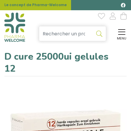
Le concept de Pharma-Welcome
MENU
Affi
D cure 25000ui gelules
12